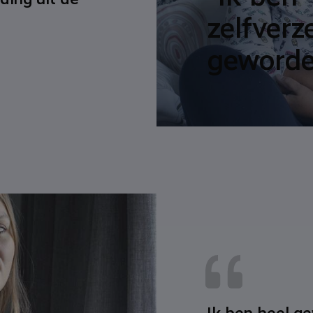
zelfverz
geworde