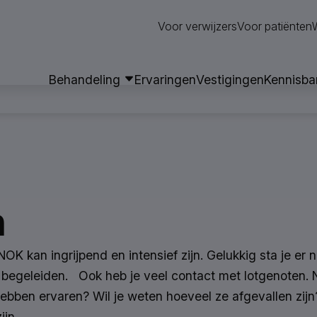
Neem contact op
Voor verwijzers
Voor patiënten
Behandeling
Ervaringen
Vestigingen
Kennisba
n
NOK kan ingrijpend en intensief zijn. Gelukkig sta je er n
te begeleiden. Ook heb je veel contact met lotgenoten.
hebben ervaren? Wil je weten hoeveel ze afgevallen zijn?
ijn.