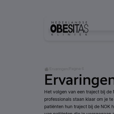
Ga naar inhoud
Home
/
/
Pagina 6
Ervaringen
Ervaringe
Het volgen van een traject bij de 
professionals staan klaar om je 
patiënten hun traject bij de NOK 
van patiënten die je voorgegaan z