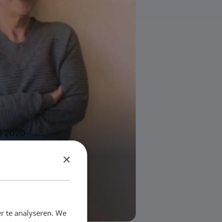
ri 2020
en knop
×
an”
r te analyseren. We