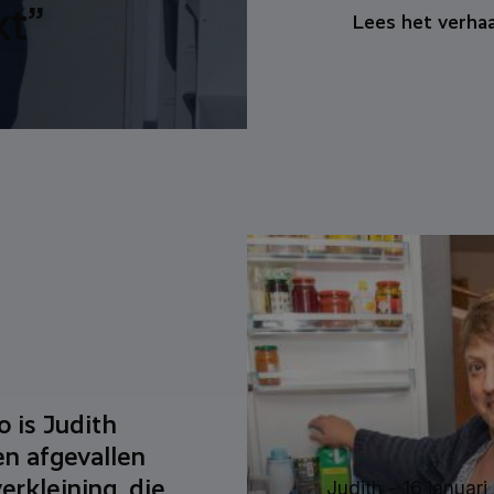
kt”
Lees het verhaa
o is Judith
en afgevallen
erkleining, die
Judith -
16 januari