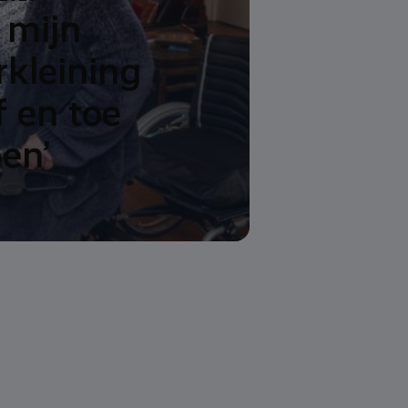
 mijn
kleining
f en toe
en’