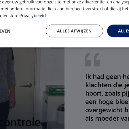
 over uw gebruik van onze site met onze advertentie- en analyse
et andere informatie die u aan hen heeft verstrekt of die zij h
 diensten.
Privacybeleid
EVEN
ALLES AFWIJZEN
ALLE
Ik had geen he
klachten die j
hoort, zoals pi
een hoge bloe
overgewicht b
als moeder van
controle