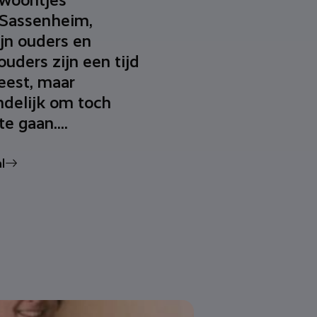
ewoontjes
 Sassenheim,
jn ouders en
ouders zijn een tijd
eest, maar
ndelijk om toch
e gaan....
l