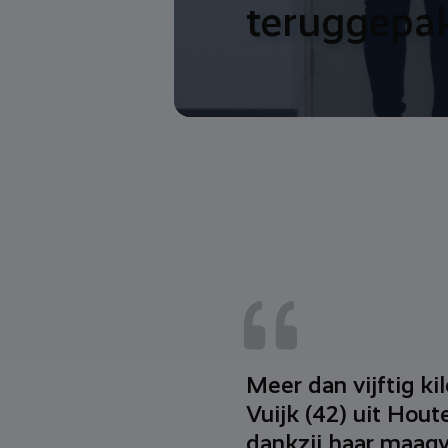
teruggepa
Meer dan vijftig kil
Vuijk (42) uit Hout
dankzij haar maagv