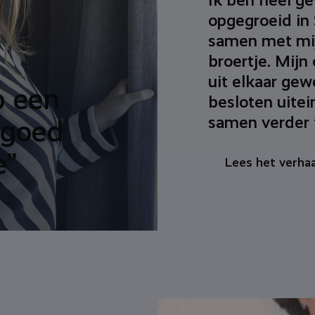
Ik ben heel g
opgegroeid in
samen met mi
broertje. Mijn 
uit elkaar gew
p een
besloten uitei
samen verder t
 goed
e”
Lees het verhaa