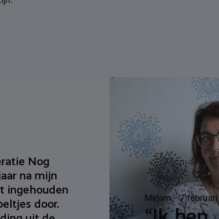
ratie Nog
jaar na mijn
et ingehouden
Mirjam -
7 februar
eltjes door.
“Ik ben
ding uit de