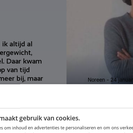
ik altijd al
vergewicht,
eel. Daar kwam
p van tijd
meer bij, maar
Noreen -
24 janua
“Er is e
omgega
maakt gebruik van cookies.
s om inhoud en advertenties te personaliseren en om ons verkee