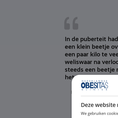
In de puberteit had 
een klein beetje o
een paar kilo te v
weliswaar na verloo
steeds een beetje 
het...
Lees het verhaal
Deze website 
We gebruiken cookie