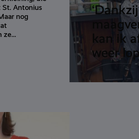
‘Dankzij
 St. Antonius
Maar nog
maagver
dat
 ze...
kan ik a
weer lop