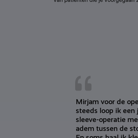
Mirjam voor de ope
steeds loop ik een 
sleeve-operatie m
adem tussen de sto
En soms haal ik kle