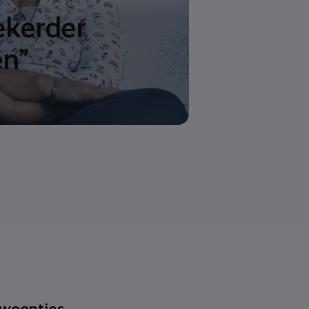
ekerder
n”