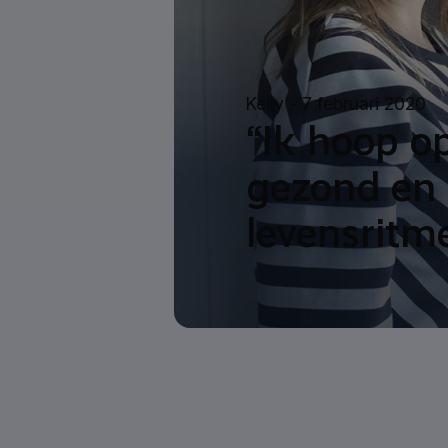
Kelly -
7 februari 2020
“Ik hoop o
gezond en
levensritm