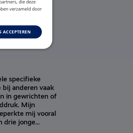
partners, die deze
ebben verzameld door
S ACCEPTEREN
le specifieke
e bij anderen vaak
jn in gewrichten of
ddruk. Mijn
eperkte mij vooral
 drie jonge...