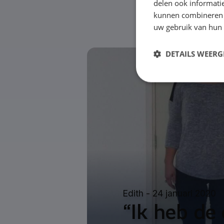
delen ook informatie
kunnen combineren m
uw gebruik van hun
DETAILS WEERG
Edith -
24 januari 2020
“Ik heb de 