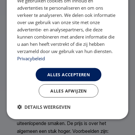
We gebruiken cookies om inhoud en
maken prijsafspraken met de leveranciers. U kunt
advertenties te personaliseren en om ons
bij hen informeren wat de prijzen zijn.
verkeer te analyseren. We delen ook informatie
Fabrikanten van gespecialiseerde multivitaminen
over uw gebruik van onze site met onze
advertentie- en analysepartners, die deze
bieden ook calcium/D3 tabletten aan. Vaak is dit
kunnen combineren met andere informatie die
een ‘pakket’ waarbij u alles in 1 keer met korting
u aan hen heeft verstrekt of die zij hebben
kunt bestellen.
verzameld door uw gebruik van hun diensten.
LET OP: in deze pakketten wordt vaak een lagere
Privacybeleid
dosering calcium/D3 geleverd dan is
voorgeschreven, waardoor het nodig is om extra
ALLES ACCEPTEREN
potten aan te schaffen. De calcium/D3 tabletten
van Vitaminen Op Recept (Calci D3) lijken het
ALLES AFWIJZEN
meest geschikt. De Celebrate calcium plus citraat
tabletten zijn ook een optie.
DETAILS WEERGEVEN
Er bestaan ook calcium soft chews. Deze lijken op
Fruittella snoepjes en zijn verkrijgbaar in
uiteenlopende smaken. De prijs is over het
algemeen een stuk hoger. Voorbeelden zijn: