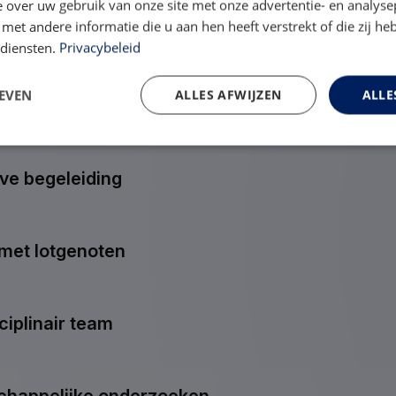
 over uw gebruik van onze site met onze advertentie- en analyse
et andere informatie die u aan hen heeft verstrekt of die zij h
 diensten.
Privacybeleid
Velp bieden wij de beste obesitaszorg in de regio. We z
EVEN
ALLES AFWIJZEN
ALLE
 begeleiden je naar een gezondere toekomst.
eve begeleiding
 met lotgenoten
ciplinair team