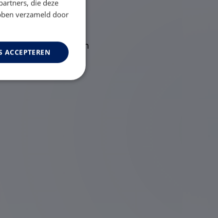
partners, die deze
ebben verzameld door
etten het aanpassen van
S ACCEPTEREN