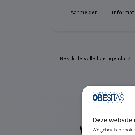
Aanmelden
Informat
Bekijk de volledige agenda
Deze website 
Waarom de
We gebruiken cookie