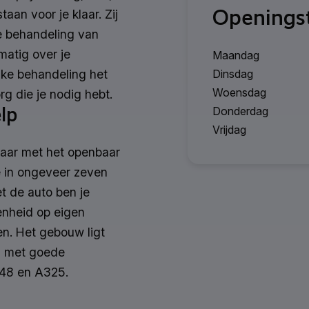
Openingst
aan voor je klaar. Zij
de behandeling van
matig over je
Maandag
Dinsdag
elke behandeling het
Woensdag
org die je nodig hebt.
lp
Donderdag
Vrijdag
baar met het openbaar
je in ongeveer zeven
t de auto ben je
enheid op eigen
ren. Het gebouw ligt
k, met goede
348 en A325.