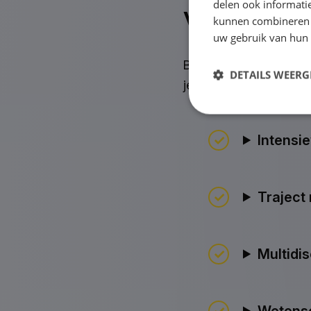
delen ook informatie
Velp?
kunnen combineren m
uw gebruik van hun
Bij onze vestiging in 
DETAILS WEERG
je leefstijl voorop en
Intensi
Traject
Multidis