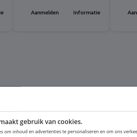
ie
Aanmelden
Informatie
Aan
maakt gebruik van cookies.
 Nederlandse Obesitas 
s om inhoud en advertenties te personaliseren en om ons verkee