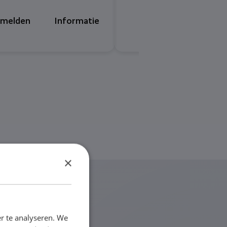
melden
Informatie
Aanmelden
In
×
Kliniek in
r te analyseren. We