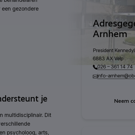
r een gezondere
Adresgeg
Arnhem
President Kennedy
6883 AX Velp
026 – 361 14 74
info-arnhem@obes
dersteunt je
Neem co
multidisciplinair. Dit
verschillende
n psycholoog, arts,