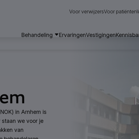
Neem contact op
Voor verwijzers
Voor patiënten
Behandeling
Ervaringen
Vestigingen
Kennisba
hem
(NOK) in Arnhem is
r staan we voor je
pakken van
ze behandelaren