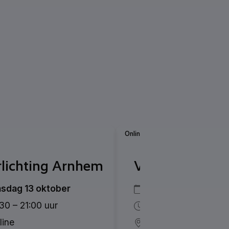
Online
lichting Arnhem
Voorlichting 
nsdag 13 oktober
Dinsdag 10 novem
:30 – 21:00 uur
19:30 – 21:00 uur
line
Online