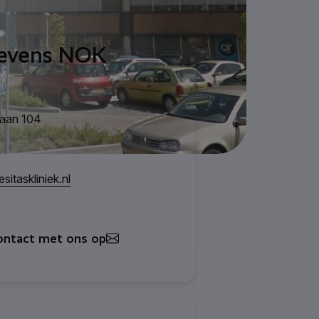
evens NOK
laan 104
itaskliniek.nl
ntact met ons op