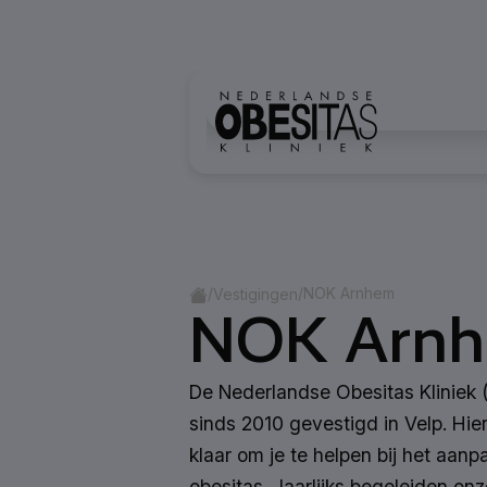
Ga naar inhoud
Home
/
/
NOK Arnhem
Vestigingen
NOK Arn
De Nederlandse Obesitas Kliniek 
sinds 2010 gevestigd in Velp. Hie
klaar om je te helpen bij het aan
obesitas. Jaarlijks begeleiden on