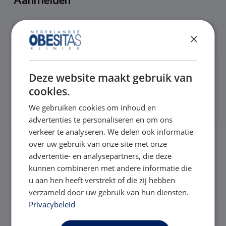
Aanmelden
Velden met een
*
zijn verplicht.
×
Voornaam
*
Deze website maakt gebruik van
cookies.
Voornaam
We gebruiken cookies om inhoud en
Achternaam
*
advertenties te personaliseren en om ons
verkeer te analyseren. We delen ook informatie
over uw gebruik van onze site met onze
advertentie- en analysepartners, die deze
Achternaam
kunnen combineren met andere informatie die
u aan hen heeft verstrekt of die zij hebben
E-mailadres
*
verzameld door uw gebruik van hun diensten.
Privacybeleid