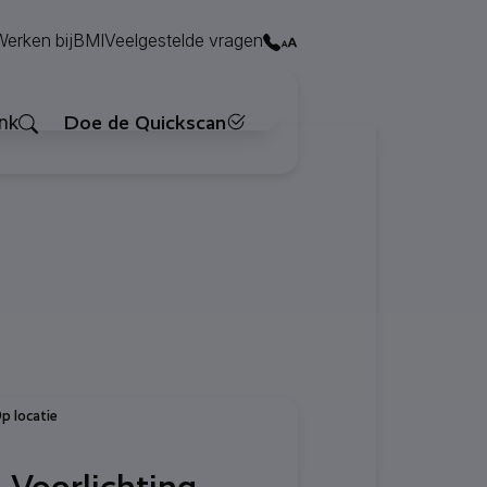
Contact
Werken bij
BMI
Veelgestelde vragen
Zoeken
nk
Doe de Quickscan
p locatie