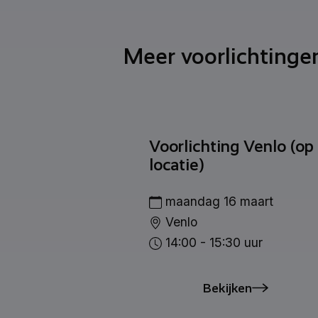
Meer voorlichtinge
ng Venlo (op
Voorlichting Venlo (op
locatie)
0 augustus
maandag 16 maart
Venlo
:30 uur
14:00 - 15:30 uur
ijken
Bekijken