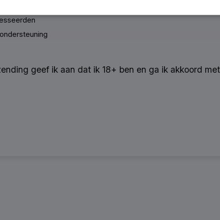
ioneel)
resseerden
 ondersteuning
nzending geef ik aan dat ik 18+ ben en ga ik akkoord 