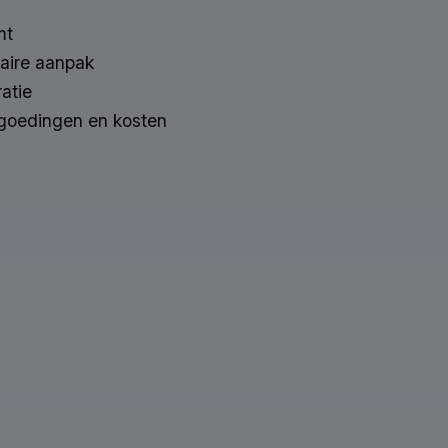
mt
naire aanpak
atie
ergoedingen en kosten