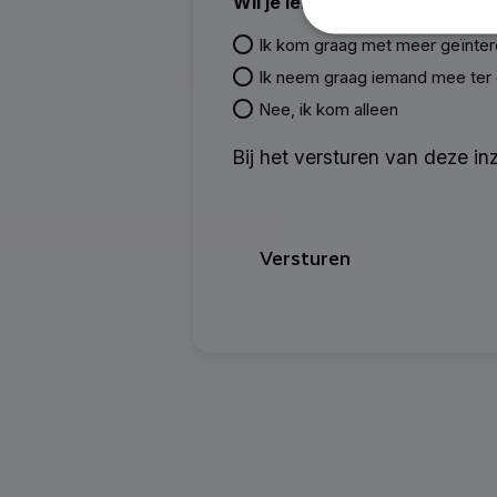
Wil je iemand meenemen? (opt
Ik kom graag met meer geïnte
Ik neem graag iemand mee ter
Nee, ik kom alleen
Bij het versturen van deze i