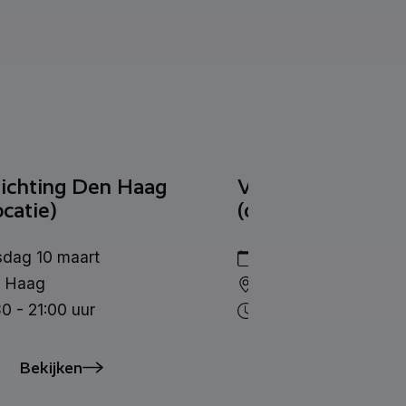
lichting Den Haag
Voorlichting Heer
ocatie)
(op locatie)
sdag 10 maart
dinsdag 25 augustu
 Haag
Heerlen
0 - 21:00 uur
14:00 - 15:30 uur
Bekijken
Bekijken