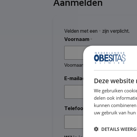
Aanmelden
Velden met een
zijn verplicht.
*
Voornaam
*
Voornaam
E-mailadres
*
Deze website 
We gebruiken cookie
delen ook informatie
kunnen combineren m
Telefoon
*
uw gebruik van hun
DETAILS WEERG