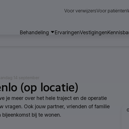
Neem contact op
Voor verwijzers
Voor patiënten
Behandeling
Ervaringen
Vestigingen
Kennisba
maandag 14 september
nlo (op locatie)
we je meer over het hele traject en de operatie
 vragen. Ook jouw partner, vrienden of familie
O
 bijeenkomst bij te wonen.