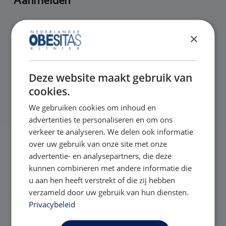
Aanmelden
Velden met een
*
zijn verplicht.
×
Voornaam
*
Deze website maakt gebruik van
cookies.
Voornaam
We gebruiken cookies om inhoud en
Achternaam
*
advertenties te personaliseren en om ons
verkeer te analyseren. We delen ook informatie
over uw gebruik van onze site met onze
advertentie- en analysepartners, die deze
Achternaam
kunnen combineren met andere informatie die
u aan hen heeft verstrekt of die zij hebben
E-mailadres
*
verzameld door uw gebruik van hun diensten.
Privacybeleid