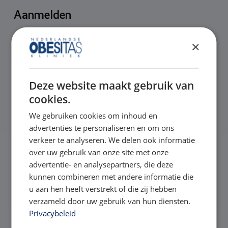
Aanmelden
×
Velden met een
*
zijn verplicht.
Voornaam
*
Deze website maakt gebruik van
cookies.
Voornaam
We gebruiken cookies om inhoud en
advertenties te personaliseren en om ons
Achternaam
*
verkeer te analyseren. We delen ook informatie
over uw gebruik van onze site met onze
advertentie- en analysepartners, die deze
kunnen combineren met andere informatie die
Achternaam
u aan hen heeft verstrekt of die zij hebben
verzameld door uw gebruik van hun diensten.
E-mailadres
*
Privacybeleid