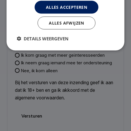
ALLES ACCEPTEREN
Telefoon
*
ALLES AFWIJZEN
DETAILS WEERGEVEN
Wil je iemand meenemen? (optioneel)
Ik kom graag met meer geïnteresseerden
Ik neem graag iemand mee ter ondersteuning
Nee, ik kom alleen
Bij het versturen van deze inzending geef ik aan
dat ik 18+ ben en ga ik akkoord met de
algemene voorwaarden.