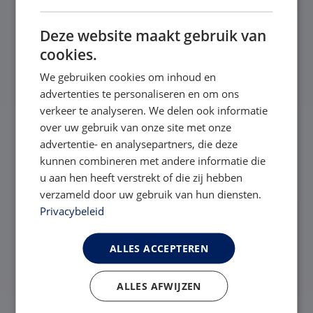
Voornaam
*
Deze website maakt gebruik van
cookies.
Voornaam
We gebruiken cookies om inhoud en
advertenties te personaliseren en om ons
Achternaam
verkeer te analyseren. We delen ook informatie
*
over uw gebruik van onze site met onze
advertentie- en analysepartners, die deze
kunnen combineren met andere informatie die
Achternaam
u aan hen heeft verstrekt of die zij hebben
verzameld door uw gebruik van hun diensten.
E-mailadres
*
Privacybeleid
ALLES ACCEPTEREN
Telefoon
*
ALLES AFWIJZEN