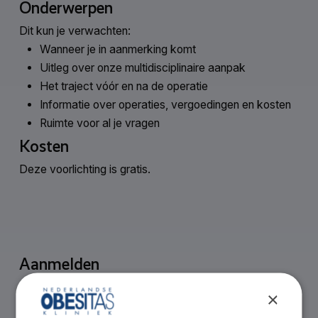
Onderwerpen
Dit kun je verwachten:
Wanneer je in aanmerking komt
Uitleg over onze multidisciplinaire aanpak
Het traject vóór en na de operatie
Informatie over operaties, vergoedingen en kosten
Ruimte voor al je vragen
Kosten
Deze voorlichting is gratis.
Aanmelden
×
Velden met een
*
zijn verplicht.