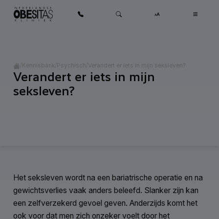
Ga naar inhoud
Home
/
/
/
Verandert er iets in mijn seksleven?
Kennisbank
Psychisch
Verandert er iets in mijn
Categorie:
Psychisch
seksleven?
Het seksleven wordt na een bariatrische operatie en na
gewichtsverlies vaak anders beleefd. Slanker zijn kan
een zelfverzekerd gevoel geven. Anderzijds komt het
ook voor dat men zich onzeker voelt door het