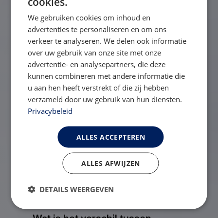
cookies.
We gebruiken cookies om inhoud en
Lichamelijke veranderingen na
advertenties te personaliseren en om ons
gewichtsverlies: littekens,
verkeer te analyseren. We delen ook informatie
huidoverschot en wennen aan je
over uw gebruik van onze site met onze
advertentie- en analysepartners, die deze
nieuwe lijf
kunnen combineren met andere informatie die
u aan hen heeft verstrekt of die zij hebben
verzameld door uw gebruik van hun diensten.
Herstel na een maagverkleining:
Privacybeleid
zo zien je eerste dagen eruit
ALLES ACCEPTEREN
Verandert er iets in mijn sociale
ALLES AFWIJZEN
omgeving na een operatie?
DETAILS WEERGEVEN