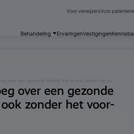
Neem contact op
Voor verwijzers
Voor patiënten
Behandeling
Ervaringen
Vestigingen
Kennisba
Ik weet al genoeg over een gezonde leefstijl. Kan ik ook zonder het voor- of natraject?
oeg over een gezonde
ik ook zonder het voor-
hisch