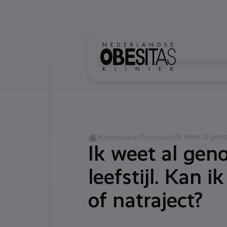
Ga naar inhoud
Home
/
/
/
Kennisbank
Psychisch
Ik weet al gen
leefstijl. Kan 
Categorie:
Psyc
of natraject?