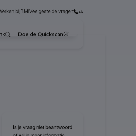
Contact
Werken bij
BMI
Veelgestelde vragen
Zoeken
nk
Doe de Quickscan
Is je vraag niet beantwoord
of wil je meer informatie