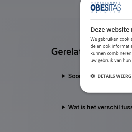
Deze website 
We gebruiken cookie
delen ook informatie
Gerelateerde vrag
kunnen combineren m
uw gebruik van hun
Soorten maagverkleini
DETAILS WEERG
Wat is het verschil tu