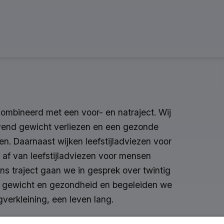
combineerd met een voor- en natraject. Wij
ijvend gewicht verliezen en een gezonde
gen. Daarnaast wijken leefstijladviezen voor
af van leefstijladviezen voor mensen
ns traject gaan we in gesprek over twintig
 je gewicht en gezondheid en begeleiden we
gverkleining, een leven lang.