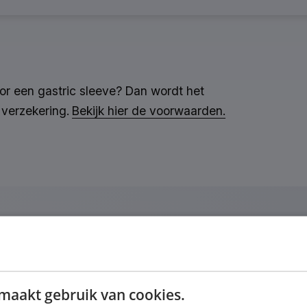
r een gastric sleeve? Dan wordt het
 verzekering.
Bekijk hier de voorwaarden.
en
maakt gebruik van cookies.