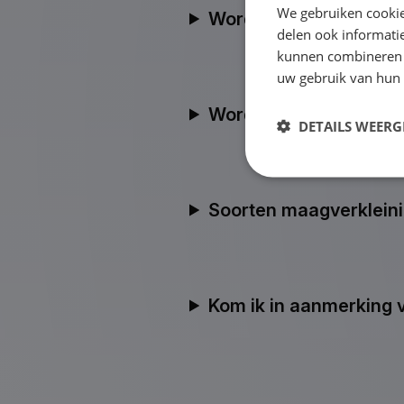
We gebruiken cookie
Wordt een gastric byp
delen ook informatie
kunnen combineren m
uw gebruik van hun
Wordt een SADI vergo
DETAILS WEERG
Soorten maagverkleini
Kom ik in aanmerking