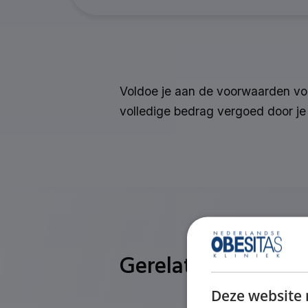
Voldoe je aan de voorwaarden voo
volledige bedrag vergoed door je
Gerelateerde vrag
Deze website 