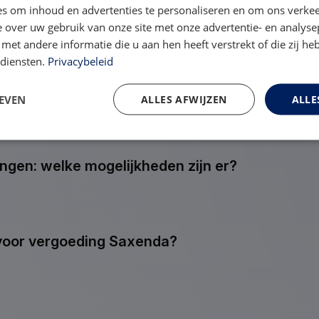
s om inhoud en advertenties te personaliseren en om ons verkee
ass vergoed?
 over uw gebruik van onze site met onze advertentie- en analyse
et andere informatie die u aan hen heeft verstrekt of die zij h
 diensten.
Privacybeleid
ed?
EVEN
ALLES AFWIJZEN
ALLE
ngen: welke mogelijkheden zijn er?
 voor vergoeding Saxenda?