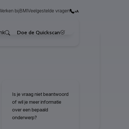
Contact
Werken bij
BMI
Veelgestelde vragen
Zoeken
nk
Doe de Quickscan
Is je vraag niet beantwoord
of wil je meer informatie
over een bepaald
onderwerp?