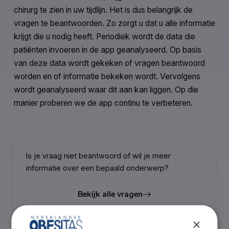
chirurg te zien in uw tijdlijn. Het is dus belangrijk de
vragen te beantwoorden. Zo zorgt u dat u alle informatie
krijgt die u nodig heeft. Periodiek wordt de data die
patiënten invoeren in de app geanalyseerd. Op basis
van deze data wordt gekeken of vragen beantwoord
worden en of informatie bekeken wordt. Vervolgens
wordt geanalyseerd waar dit aan kan liggen. Op die
manier proberen we de app continu te verbeteren.
Is je vraag niet beantwoord of wil je meer
informatie over een bepaald onderwerp?
Bekijk alle vragen
×
Neem contact op