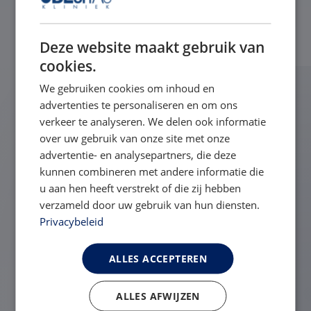
Deze website maakt gebruik van
cookies.
We gebruiken cookies om inhoud en
advertenties te personaliseren en om ons
Gerelateerde vragen
verkeer te analyseren. We delen ook informatie
over uw gebruik van onze site met onze
Mijn behandelingstraject bij de
advertentie- en analysepartners, die deze
kunnen combineren met andere informatie die
NOK is beëindigd. Wat gebeurt er
u aan hen heeft verstrekt of die zij hebben
met de app en mijn gegevens?
verzameld door uw gebruik van hun diensten.
Privacybeleid
Ik start voor de tweede keer een
ALLES ACCEPTEREN
traject maar zie nog oude
ALLES AFWIJZEN
gegevens in mijn app.