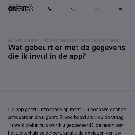
Ga naar inhoud
Home
/
/
/
Wat gebeurt er met de gegevens die ik invul in de app?
Kennisbank
NOK App
Wat gebeurt er met de gegevens
Categorie:
NOK App
die ik invul in de app?
De app geeft u informatie op maat. Dit doen we door de
antwoorden die u geeft. Bijvoorbeeld als u op de vraag
‘In welk ziekenhuis wordt u geopereerd?’ de naam van
het ziekenhuis selecteert, krijgt u de adviezen van uw