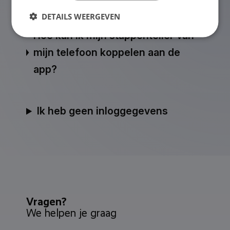
DETAILS WEERGEVEN
Hoe kan ik mijn stappenteller van
mijn telefoon koppelen aan de
app?
Ik heb geen inloggegevens
Vragen?
We helpen je graag