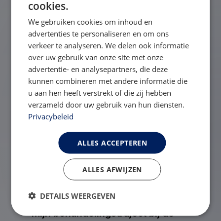
cookies.
Gerelateerde vragen
We gebruiken cookies om inhoud en
advertenties te personaliseren en om ons
Hoe kan ik mijn stappenteller van
verkeer te analyseren. We delen ook informatie
over uw gebruik van onze site met onze
mijn telefoon koppelen aan de
advertentie- en analysepartners, die deze
app?
kunnen combineren met andere informatie die
u aan hen heeft verstrekt of die zij hebben
verzameld door uw gebruik van hun diensten.
Een functionaliteit werkt niet
Privacybeleid
zoals het hoort.
ALLES ACCEPTEREN
ALLES AFWIJZEN
Ik heb geen inloggegevens
DETAILS WEERGEVEN
Mijn behandelingstraject bij de