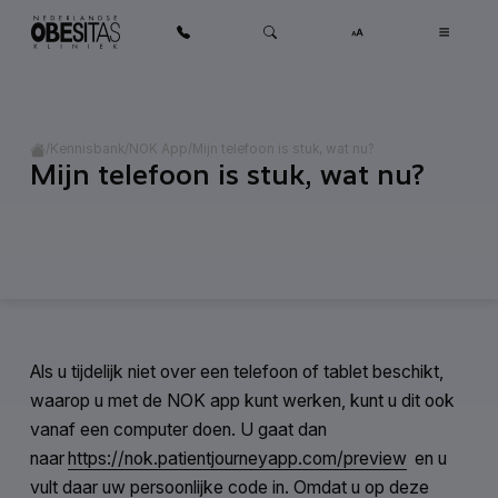
Ga naar inhoud
Home
/
/
/
Mijn telefoon is stuk, wat nu?
Kennisbank
NOK App
Mijn telefoon is stuk, wat nu?
Categorie:
NOK App
Als u tijdelijk niet over een telefoon of tablet beschikt,
waarop u met de NOK app kunt werken, kunt u dit ook
vanaf een computer doen. U gaat dan
naar
https://nok.patientjourneyapp.com/preview
en u
vult daar uw persoonlijke code in. Omdat u op deze