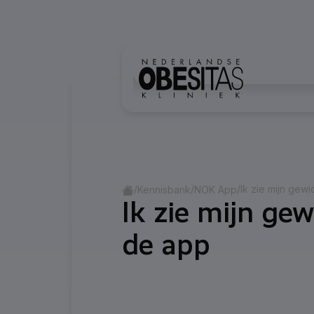
Ga naar inhoud
Home
/
/
/
Ik zie mijn gewi
Kennisbank
NOK App
Ik zie mijn gew
Categorie:
NOK
de app