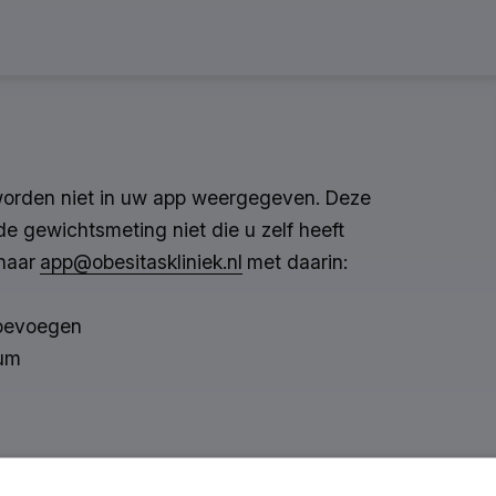
worden niet in uw app weergegeven. Deze
de gewichtsmeting niet die u zelf heeft
 naar
app@obesitaskliniek.nl
met daarin:
toevoegen
um