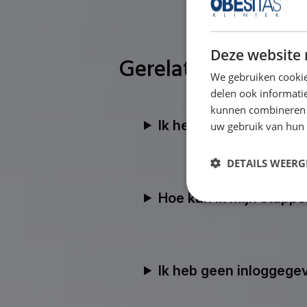
Deze website 
Gerelateerde vrag
We gebruiken cookie
delen ook informatie
kunnen combineren m
Ik heb een verkeerde 
uw gebruik van hun
DETAILS WEERG
Hoe kan ik mijn stappe
Ik heb geen inloggege