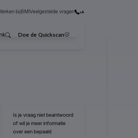
Contact
Werken bij
BMI
Veelgestelde vragen
Zoeken
nk
Doe de Quickscan
Is je vraag niet beantwoord
of wil je meer informatie
over een bepaald