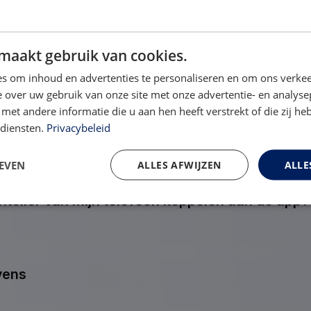
maakt gebruik van cookies.
en
s om inhoud en advertenties te personaliseren en om ons verkee
 over uw gebruik van onze site met onze advertentie- en analyse
et andere informatie die u aan hen heeft verstrekt of die zij h
gewichtsmeting in de app
 diensten.
Privacybeleid
EVEN
ALLES AFWIJZEN
ALLE
nteller van mijn telefoon koppelen aan de app?
vens