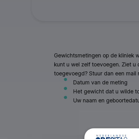
Gewichtsmetingen op de kliniek 
kunt u wel zelf toevoegen. Ziet u 
toegevoegd? Stuur dan een mail
Datum van de meting
Het gewicht dat u wilde 
Uw naam en geboortedat