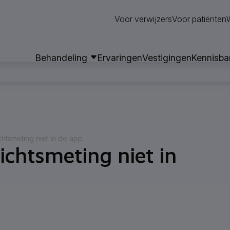
Neem contact op
Voor verwijzers
Voor patiënten
Behandeling
Ervaringen
Vestigingen
Kennisba
chtsmeting niet in de app
ichtsmeting niet in
 App