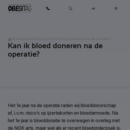
Ga naar inhoud
Home
/
/
/
Kan ik bloed doneren na de operatie?
Kennisbank
Medisch
Kan ik bloed doneren na de
Categorie:
Medisch
operatie?
Het 1e jaar na de operatie raden wij bloeddonorschap
af, i.v.m. risico’s op ijzertekorten en bloedarmoede. Na
het 1e jaar is bloeddonatie te overwegen in overleg met
de NOK arts, maar wel als er recent bloedonderzoek is.