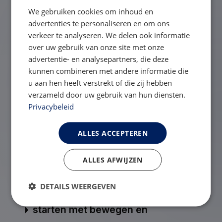
Wanneer wordt er bloed geprikt
We gebruiken cookies om inhoud en
en wat wordt dan
advertenties te personaliseren en om ons
verkeer te analyseren. We delen ook informatie
gecontroleerd?
over uw gebruik van onze site met onze
advertentie- en analysepartners, die deze
kunnen combineren met andere informatie die
Mag ik meedoen aan de
u aan hen heeft verstrekt of die zij hebben
verzameld door uw gebruik van hun diensten.
Ramadan?
Privacybeleid
ALLES ACCEPTEREN
Mijn NOK werkt niet op mijn
internetbrowser, hoe kan dit?
ALLES AFWIJZEN
DETAILS WEERGEVEN
Moet ik voor de operatie al
starten met bewegen en