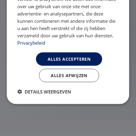
over uw gebruik van onze site met onze
advertentie- en analysepartners, die deze
kunnen combineren met andere informatie die
Hoe lang blijf ik opgenomen?
u aan hen heeft verstrekt of die zij hebben
verzameld door uw gebruik van hun diensten.
Privacybeleid
Is er een kans dat ik doorschiet
qua gewicht en teveel afval?
ALLES ACCEPTEREN
ALLES AFWIJZEN
Hoe lang is de wachttijd bij
DETAILS WEERGEVEN
deelname aan het programma?