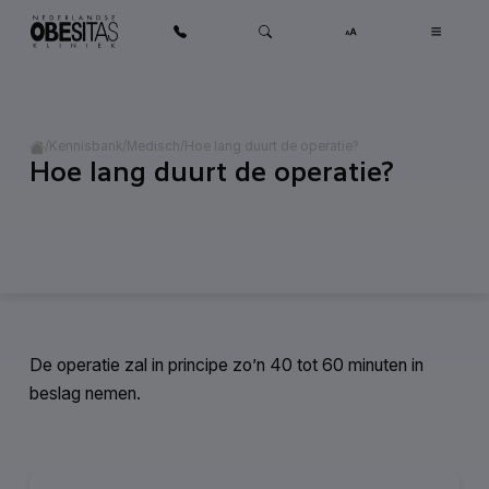
Ga naar inhoud
Home
/
/
/
Hoe lang duurt de operatie?
Kennisbank
Medisch
Hoe lang duurt de operatie?
Categorie:
Medisch
De operatie zal in principe zo’n 40 tot 60 minuten in
beslag nemen.