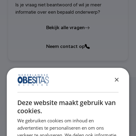
Is je vraag niet beantwoord of wil je meer
informatie over een bepaald onderwerp?
Bekijk alle vragen
Neem contact op
×
Gerelateerde vragen
Deze website maakt gebruik van
cookies.
Wanneer wordt er bloed geprikt
We gebruiken cookies om inhoud en
en wat wordt dan
advertenties te personaliseren en om ons
verkeer te analyseren. We delen ook informatie
gecontroleerd?