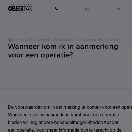
Ga naar inhoud
Home
/
/
/
Wanneer kom ik in aanmerking voor een operatie?
Kennisbank
Algemeen
Wanneer kom ik in aanmerking
Categorie:
Algemeen
voor een operatie?
De voorwaarden om in aanmerking te komen voor een operati
Wanneer je niet in aanmerking komt voor een operatie
bieden wij nog andere behandelmogelijkheden zonder
een operatie. Voor meer informatie kun je terecht op de