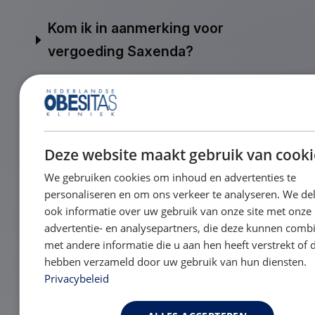
Kom ik in aanmerking voor
vergoeding Saxenda?
Medicatie als behandeling bij
obesitas: wat zijn de opties
Deze website maakt gebruik van cooki
zonder operatie?
We gebruiken cookies om inhoud en advertenties te
personaliseren en om ons verkeer te analyseren. We de
ook informatie over uw gebruik van onze site met onze
Soorten maagverkleiningen:
advertentie- en analysepartners, die deze kunnen comb
welke mogelijkheden zijn er?
met andere informatie die u aan hen heeft verstrekt of di
hebben verzameld door uw gebruik van hun diensten.
Privacybeleid
Wat kost een maagverkleining?