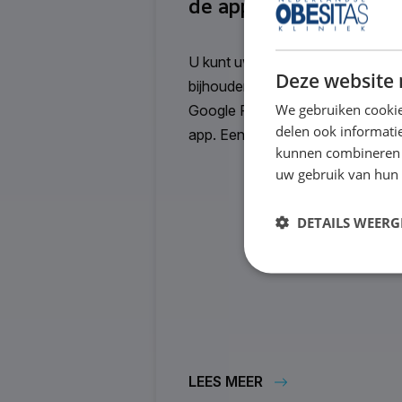
de app?
U kunt uw stappen en hartslag
Deze website 
bijhouden in de NOK app via de
We gebruiken cookie
Google Fit of Apple Gezondheid
delen ook informatie
app. Een...
kunnen combineren m
uw gebruik van hun
DETAILS WEERG
LEES MEER