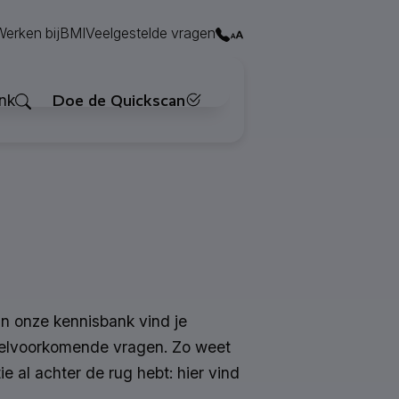
Contact
Werken bij
BMI
Veelgestelde vragen
Zoeken
nk
Doe de Quickscan
In onze kennisbank vind je
eelvoorkomende vragen. Zo weet
tie al achter de rug hebt: hier vind