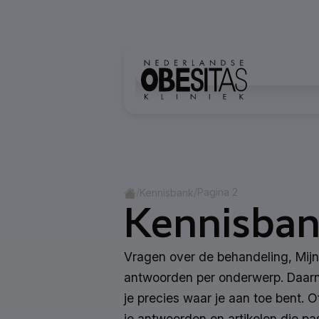
Ga naar inhoud
Home
/
/
Pagina 2
Kennisbank
Kennisba
Vragen over de behandeling, Mijn
antwoorden per onderwerp. Daarn
je precies waar je aan toe bent. Of
je antwoorden en artikelen die pas