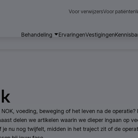
Neem contact op
Voor verwijzers
Voor patiënten
Behandeling
Ervaringen
Vestigingen
Kennisba
nk
 NOK, voeding, beweging of het leven na de operatie? 
aast delen we artikelen waarin we dieper ingaan op v
 je nu nog twijfelt, midden in het traject zit of de opera
sen bij jouw fase.