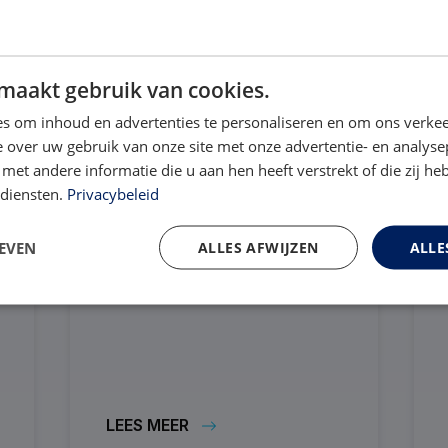
Het gebruik van de NOK App is
uitsluitend voor patiënten die
deelnemen aan een
maakt gebruik van cookies.
behandelprogramma van de
s om inhoud en advertenties te personaliseren en om ons verkee
NOK. U ontvangt...
 over uw gebruik van onze site met onze advertentie- en analyse
et andere informatie die u aan hen heeft verstrekt of die zij h
 diensten.
Privacybeleid
EVEN
ALLES AFWIJZEN
ALLE
LEES MEER