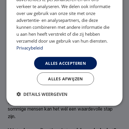
verkeer te analyseren. We delen ook informatie
breder behandelplan, niet als losse oplossing.
over uw gebruik van onze site met onze
advertentie- en analysepartners, die deze
Zijn er nadelen of risico’s?
kunnen combineren met andere informatie die
Zoals bij alle medicijnen kunnen er bij medicatie tegen
u aan hen heeft verstrekt of die zij hebben
overgewicht bijwerkingen optreden. Welke dat zijn,
verzameld door uw gebruik van hun diensten.
verschilt per persoon en per middel. Daarom is
Privacybeleid
begeleiding zo belangrijk. Samen kijk je naar:
ALLES ACCEPTEREN
hoe je lichaam reageert
of het effect heeft
ALLES AFWIJZEN
of het past bij jouw gezondheid en doelen
DETAILS WEERGEVEN
Eerlijkheid staat voorop: medicatie is niet voor iedereen
geschikt en ook geen snelle oplossing. Maar voor
sommige mensen kan het wél een waardevolle stap
zijn.