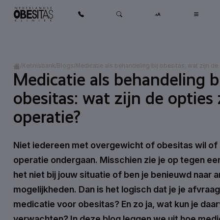
Ga naar inhoud
Home
/
/
/
Medicatie als behandeling bij obesitas: wat zijn de
Kennisbank
Blogs
Medicatie als behandeling bi
obesitas: wat zijn de opties
operatie?
Niet iedereen met overgewicht of obesitas wil of
operatie ondergaan. Misschien zie je op tegen ee
het niet bij jouw situatie of ben je benieuwd naar 
mogelijkheden. Dan is het logisch dat je je afvraag
medicatie voor obesitas? En zo ja, wat kun je daa
verwachten? In deze blog leggen we uit hoe medic