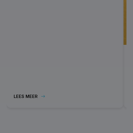
E
o
l
LEES MEER